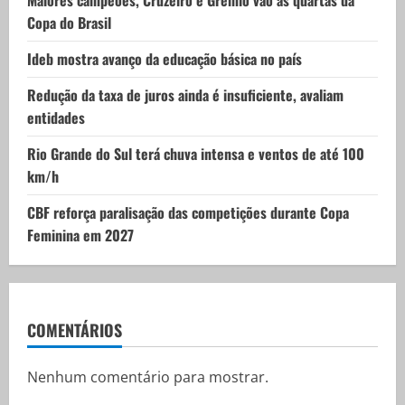
Maiores campeões, Cruzeiro e Grêmio vão às quartas da
i
Copa do Brasil
o
Ideb mostra avanço da educação básica no país
n
Redução da taxa de juros ainda é insuficiente, avaliam
entidades
Rio Grande do Sul terá chuva intensa e ventos de até 100
km/h
CBF reforça paralisação das competições durante Copa
Feminina em 2027
COMENTÁRIOS
Nenhum comentário para mostrar.