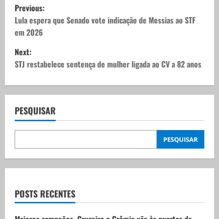
P
Previous:
o
Lula espera que Senado vote indicação de Messias ao STF
em 2026
s
Next:
t
STJ restabelece sentença de mulher ligada ao CV a 82 anos
n
a
PESQUISAR
v
PESQUISAR
i
g
a
POSTS RECENTES
t