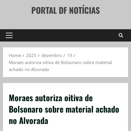
Skip
PORTAL DF NOTÍCIAS
to
content
Primary
Menu
Home
2025
dezembro
19
Moraes autoriza oitiva de Bolsonaro sobre material
achado no Alvorada
Moraes autoriza oitiva de
Bolsonaro sobre material achado
no Alvorada