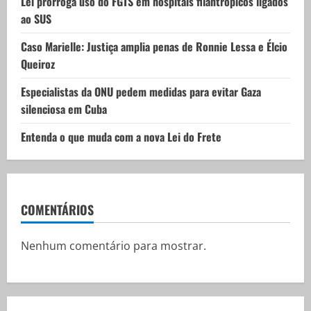
Lei prorroga uso do FGTS em hospitais filantrópicos ligados
n
ao SUS
Caso Marielle: Justiça amplia penas de Ronnie Lessa e Élcio
Queiroz
Especialistas da ONU pedem medidas para evitar Gaza
silenciosa em Cuba
Entenda o que muda com a nova Lei do Frete
COMENTÁRIOS
Nenhum comentário para mostrar.