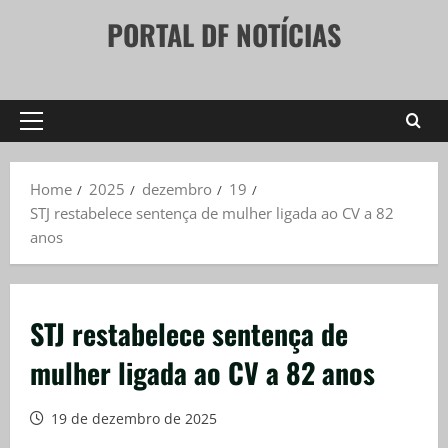
Skip
PORTAL DF NOTÍCIAS
to
content
Primary
Menu
Home
2025
dezembro
19
STJ restabelece sentença de mulher ligada ao CV a 82
anos
STJ restabelece sentença de
mulher ligada ao CV a 82 anos
19 de dezembro de 2025