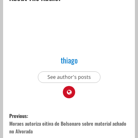
thiago
See author's posts
P
Previous:
o
Moraes autoriza oitiva de Bolsonaro sobre material achado
no Alvorada