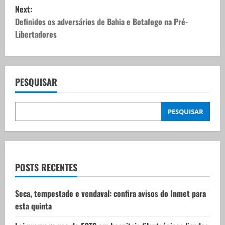
s
Next:
t
Definidos os adversários de Bahia e Botafogo na Pré-
Libertadores
n
a
v
PESQUISAR
i
PESQUISAR
g
a
t
POSTS RECENTES
i
Seca, tempestade e vendaval: confira avisos do Inmet para
esta quinta
o