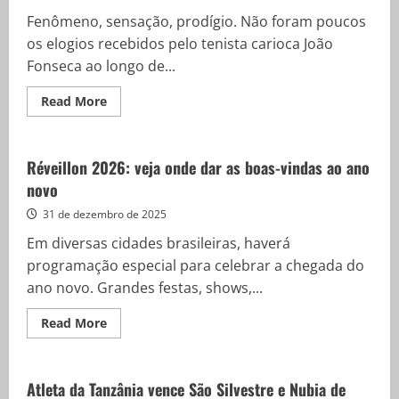
Fenômeno, sensação, prodígio. Não foram poucos
os elogios recebidos pelo tenista carioca João
Fonseca ao longo de...
Read
Read More
more
about
Retrospectiva:
2025,
ano
Réveillon 2026: veja onde dar as boas-vindas ao ano
mágico
novo
de
João
Fonseca
31 de dezembro de 2025
no
tênis
Em diversas cidades brasileiras, haverá
profissional
programação especial para celebrar a chegada do
ano novo. Grandes festas, shows,...
Read
Read More
more
about
Réveillon
2026:
veja
Atleta da Tanzânia vence São Silvestre e Nubia de
onde