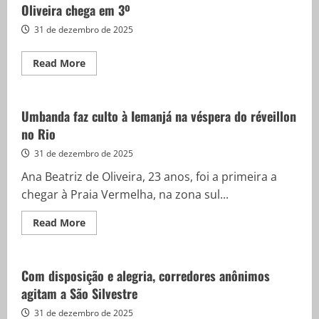
Oliveira chega em 3º
dar
as
boas-
31 de dezembro de 2025
vindas
ao
ano
Read
Read More
novo
more
about
Atleta
da
Tanzânia
Umbanda faz culto à Iemanjá na véspera do réveillon
vence
no Rio
São
Silvestre
e
31 de dezembro de 2025
Nubia
de
Ana Beatriz de Oliveira, 23 anos, foi a primeira a
Oliveira
chega
chegar à Praia Vermelha, na zona sul...
em
3º
Read
Read More
more
about
Umbanda
faz
culto
Com disposição e alegria, corredores anônimos
à
agitam a São Silvestre
Iemanjá
na
véspera
31 de dezembro de 2025