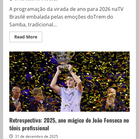
tradições
de
A programação da virada de ano para 2026 naTV
religiões
afro
Brasilé embalada pelas emoções doTrem do
Samba, tradicional...
Read
Read More
more
about
TV
Brasil
festeja
2026
com
clássicos
do
samba
em
show
especial
Retrospectiva: 2025, ano mágico de João Fonseca no
tênis profissional
31 de dezembro de 2025