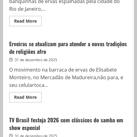
banquinhas de ervas espalhadas pela cidade do
Rio de Janeiro,...
Read
Read More
more
about
Tradição
e
fé
Erveiras se atualizam para atender a novas tradições
impulsionam
de religiões afro
busca
por
banhos
31 de dezembro de 2025
e
ervas
O movimento na barraca de ervas de Elisabete
no
fim
Monteiro, no Mercadão de Madureira,não para, e
de
seu celulartoca...
ano
Read
Read More
more
about
Erveiras
se
atualizam
TV Brasil festeja 2026 com clássicos do samba em
para
show especial
atender
a
novas
31 de dezembro de 2025