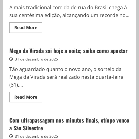
do
réveillon
A mais tradicional corrida de rua do Brasil chega à
no
Rio
sua centésima edição, alcançando um recorde no...
Read
Read More
more
about
Com
disposição
e
Mega da Virada sai hoje a noite; saiba como apostar
alegria,
corredores
31 de dezembro de 2025
anônimos
agitam
Tão aguardado quanto o novo ano, o sorteio da
a
São
Mega da Virada será realizado nesta quarta-feira
Silvestre
(31),...
Read
Read More
more
about
Mega
da
Virada
Com ultrapassagem nos minutos finais, etíope vence
sai
a São Silvestre
hoje
a
noite;
31 de dezembro de 2025