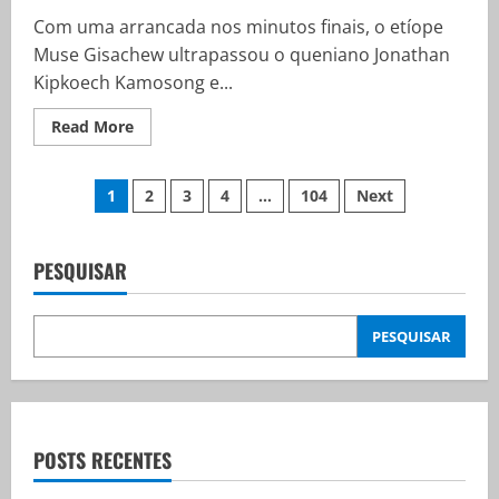
saiba
como
Com uma arrancada nos minutos finais, o etíope
apostar
Muse Gisachew ultrapassou o queniano Jonathan
Kipkoech Kamosong e...
Read
Read More
more
about
Com
Paginação
ultrapassagem
1
2
3
4
…
104
Next
nos
minutos
de
finais,
etíope
vence
PESQUISAR
posts
a
São
Silvestre
PESQUISAR
POSTS RECENTES