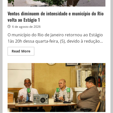
Ventos diminuem de intensidade e município do Rio
volta ao Estágio 1
6 de agosto de 2026
O município do Rio de Janeiro retornou ao Estágio
1às 20h dessa quarta-feira, (5), devido à redução...
Read
Read More
more
about
Ventos
diminuem
de
intensidade
e
município
do
Rio
volta
ao
Estágio
1