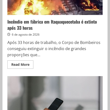
Incêndio em fábrica em Itaquaquecetuba é extinto
após 33 horas
6 de agosto de 2026
Após 33 horas de trabalho, o Corpo de Bombeiros
conseguiu extinguir o incêndio de grandes
proporções que...
Read
Read More
more
about
Incêndio
em
fábrica
em
Itaquaquecetuba
é
extinto
após
33
horas