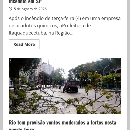
incêndio em SP
5 de agosto de 2026
Após o incêndio de terça-feira (4) em uma empresa
de produtos químicos, aPrefeitura de
Itaquaquecetuba, na Região...
Read
Read More
more
about
Prefeitura
interdita
entorno
de
fábrica
atingida
por
incêndio
em
SP
Rio tem previsão ventos moderados a fortes nesta
quarta-feira