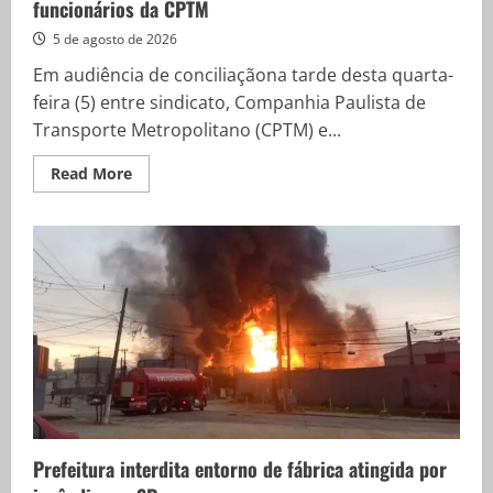
funcionários da CPTM
5 de agosto de 2026
Em audiência de conciliaçãona tarde desta quarta-
feira (5) entre sindicato, Companhia Paulista de
Transporte Metropolitano (CPTM) e...
Read
Read More
more
about
Governo
de
SP
diz
que
não
haverá
demissões
de
funcionários
da
CPTM
Prefeitura interdita entorno de fábrica atingida por