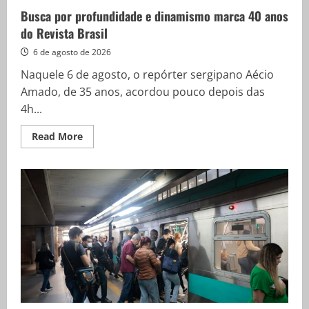
Busca por profundidade e dinamismo marca 40 anos
do Revista Brasil
6 de agosto de 2026
Naquele 6 de agosto, o repórter sergipano Aécio
Amado, de 35 anos, acordou pouco depois das
4h...
Read
Read More
more
about
Busca
por
profundidade
e
dinamismo
marca
40
anos
do
Revista
Brasil