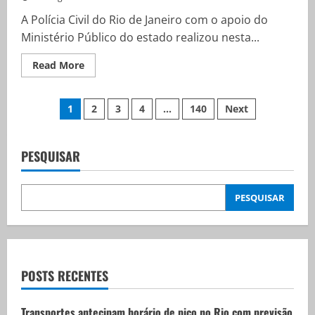
A Polícia Civil do Rio de Janeiro com o apoio do
Ministério Público do estado realizou nesta...
Read
Read More
more
about
Grupo
Paginação
lavava
1
2
3
4
…
140
Next
dinheiro
do
de
CV
por
meio
PESQUISAR
posts
de
clube
e
pousada
PESQUISAR
no
Rio
POSTS RECENTES
Transportes antecipam horário de pico no Rio com previsão