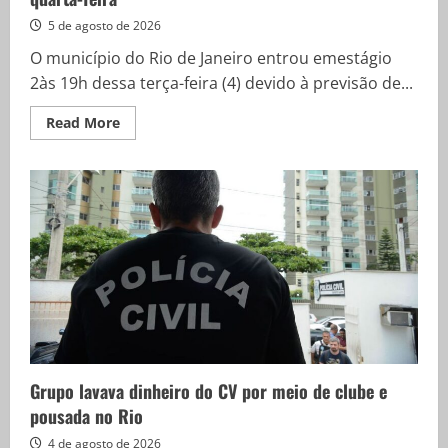
5 de agosto de 2026
O município do Rio de Janeiro entrou emestágio
2às 19h dessa terça-feira (4) devido à previsão de...
Read
Read More
more
about
Rio
tem
previsão
ventos
moderados
a
fortes
nesta
quarta-
feira
Grupo lavava dinheiro do CV por meio de clube e
pousada no Rio
4 de agosto de 2026