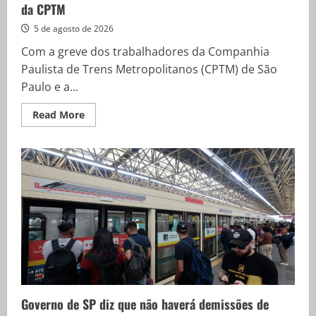
da CPTM
5 de agosto de 2026
Com a greve dos trabalhadores da Companhia
Paulista de Trens Metropolitanos (CPTM) de São
Paulo e a...
Read
Read More
more
about
Usuários
de
trens
mudam
rotina
por
causa
de
greve
da
CPTM
Governo de SP diz que não haverá demissões de