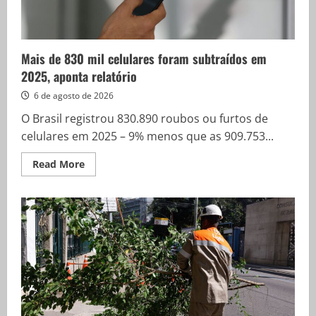
Mais de 830 mil celulares foram subtraídos em
2025, aponta relatório
6 de agosto de 2026
O Brasil registrou 830.890 roubos ou furtos de
celulares em 2025 – 9% menos que as 909.753...
Read
Read More
more
about
Mais
de
830
mil
celulares
foram
subtraídos
em
2025,
aponta
relatório