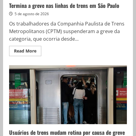
Termina a greve nas linhas de trens em São Paulo
5 de agosto de 2026
Os trabalhadores da Companhia Paulista de Trens
Metropolitanos (CPTM) suspenderam a greve da
categoria, que ocorria desde...
Read
Read More
more
about
Termina
a
greve
nas
linhas
de
trens
em
São
Paulo
Usuários de trens mudam rotina por causa de greve