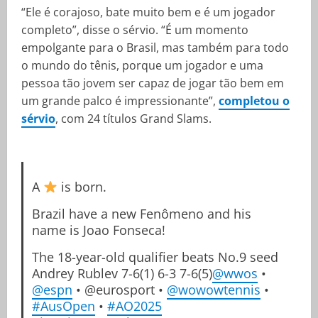
“Ele é corajoso, bate muito bem e é um jogador
completo”, disse o sérvio. “É um momento
empolgante para o Brasil, mas também para todo
o mundo do tênis, porque um jogador e uma
pessoa tão jovem ser capaz de jogar tão bem em
um grande palco é impressionante”,
completou o
sérvio
, com 24 títulos Grand Slams.
A
is born.
Brazil have a new Fenômeno and his
name is Joao Fonseca!
The 18-year-old qualifier beats No.9 seed
Andrey Rublev 7-6(1) 6-3 7-6(5)
@wwos
•
@espn
• @eurosport •
@wowowtennis
•
#AusOpen
•
#AO2025