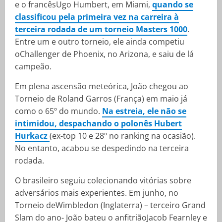
e o francêsUgo Humbert, em Miami,
quando se
classificou pela primeira vez na carreira à
terceira rodada de um torneio Masters 1000
.
Entre um e outro torneio, ele ainda competiu
oChallenger de Phoenix, no Arizona, e saiu de lá
campeão.
Em plena ascensão meteórica, João chegou ao
Torneio de Roland Garros (França) em maio já
como o 65º do mundo.
Na estreia, ele não se
intimidou, despachando o polonês Hubert
Hurkacz
(ex-top 10 e 28º no ranking na ocasião).
No entanto, acabou se despedindo na terceira
rodada.
O brasileiro seguiu colecionando vitórias sobre
adversários mais experientes. Em junho, no
Torneio deWimbledon (Inglaterra) – terceiro Grand
Slam do ano- João bateu o anfitriãoJacob Fearnley e