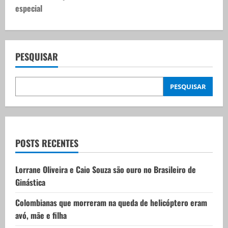
t
especial
n
a
PESQUISAR
v
PESQUISAR
i
g
a
POSTS RECENTES
t
Lorrane Oliveira e Caio Souza são ouro no Brasileiro de
i
Ginástica
o
Colombianas que morreram na queda de helicóptero eram
avó, mãe e filha
n