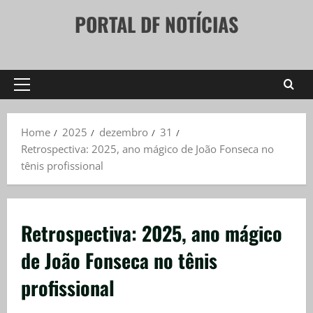
Skip
PORTAL DF NOTÍCIAS
to
content
Primary
Menu
Home
2025
dezembro
31
Retrospectiva: 2025, ano mágico de João Fonseca no
tênis profissional
Retrospectiva: 2025, ano mágico
de João Fonseca no tênis
profissional