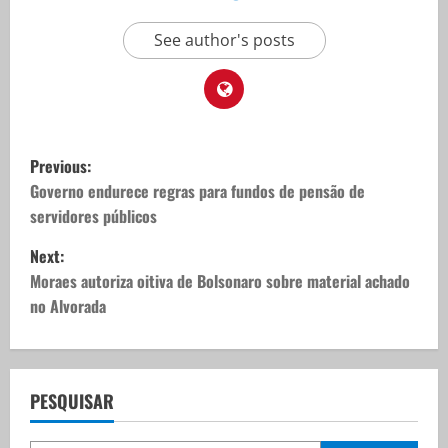
See author's posts
P
Previous:
o
Governo endurece regras para fundos de pensão de
servidores públicos
s
Next:
t
Moraes autoriza oitiva de Bolsonaro sobre material achado
no Alvorada
n
a
v
PESQUISAR