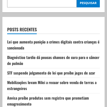
i
PESQUISAR
g
a
t
POSTS RECENTES
i
Lei que aumenta punição a crimes digitais contra crianças é
sancionada
o
Diagnóstico tardio dá poucas chances de cura para o câncer
n
de pulmão
STF suspende julgamento de lei que proíbe jogos de azar
Mobilizações levam Milei a recuar sobre venda de terras a
estrangeiros
Anvisa proíbe produtos sem registro que prometiam
emagrecimento