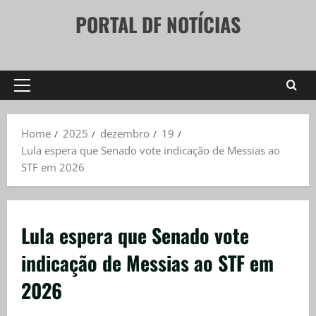
Skip
PORTAL DF NOTÍCIAS
to
content
Primary
Menu
Home
2025
dezembro
19
Lula espera que Senado vote indicação de Messias ao
STF em 2026
Lula espera que Senado vote
indicação de Messias ao STF em
2026