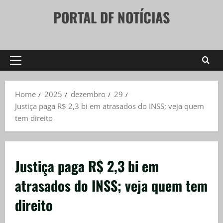
Skip
PORTAL DF NOTÍCIAS
to
content
Primary
Menu
Home
2025
dezembro
29
Justiça paga R$ 2,3 bi em atrasados do INSS; veja quem
tem direito
Justiça paga R$ 2,3 bi em
atrasados do INSS; veja quem tem
direito