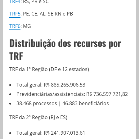
TRF4
: RS, PR e SC
TRF5
: PE, CE, AL, SE,RN e PB
TRF6
: MG
Distribuição dos recursos por
TRF
TRF da 1ª Região (DF e 12 estados)
Total geral: R$ 885.265.906,53
Previdenciárias/assistenciais: R$ 736.597.721,82
38.468 processos | 46.883 beneficiários
TRF da 2ª Região (RJ e ES)
Total geral: R$ 241.907.013,61