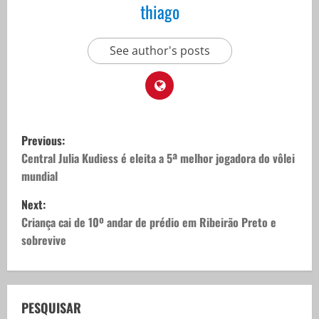
thiago
See author's posts
P
Previous:
o
Central Julia Kudiess é eleita a 5ª melhor jogadora do vôlei
mundial
s
Next:
t
Criança cai de 10º andar de prédio em Ribeirão Preto e
sobrevive
n
a
v
PESQUISAR