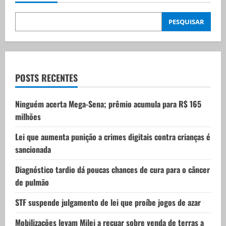
i
PESQUISAR
g
a
t
POSTS RECENTES
i
Ninguém acerta Mega-Sena; prêmio acumula para R$ 165
milhões
o
Lei que aumenta punição a crimes digitais contra crianças é
n
sancionada
Diagnóstico tardio dá poucas chances de cura para o câncer
de pulmão
STF suspende julgamento de lei que proíbe jogos de azar
Mobilizações levam Milei a recuar sobre venda de terras a