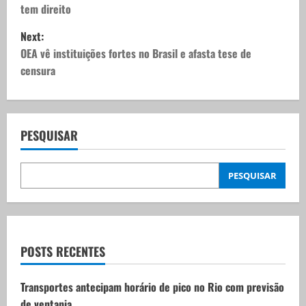
tem direito
s
Next:
t
OEA vê instituições fortes no Brasil e afasta tese de
censura
n
a
v
PESQUISAR
i
PESQUISAR
g
a
t
POSTS RECENTES
i
Transportes antecipam horário de pico no Rio com previsão
de ventania