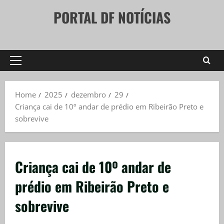
Skip
PORTAL DF NOTÍCIAS
to
content
Primary
Menu
Home
2025
dezembro
29
Criança cai de 10º andar de prédio em Ribeirão Preto e
sobrevive
Criança cai de 10º andar de
prédio em Ribeirão Preto e
sobrevive