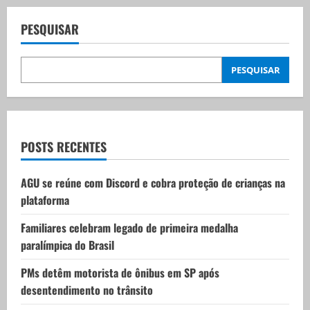
a
v
PESQUISAR
i
PESQUISAR
g
a
t
POSTS RECENTES
i
AGU se reúne com Discord e cobra proteção de crianças na
plataforma
o
Familiares celebram legado de primeira medalha
n
paralímpica do Brasil
PMs detêm motorista de ônibus em SP após
desentendimento no trânsito