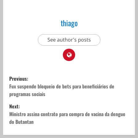
thiago
See author's posts
P
Previous:
o
Fux suspende bloqueio de bets para beneficiários de
programas sociais
s
Next:
t
Ministro assina contrato para compra de vacina da dengue
do Butantan
n