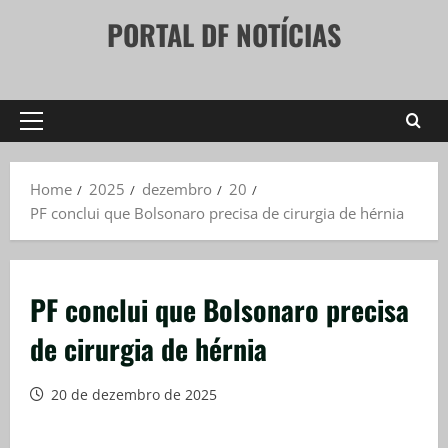
Skip
PORTAL DF NOTÍCIAS
to
content
Primary
Menu
Home
2025
dezembro
20
PF conclui que Bolsonaro precisa de cirurgia de hérnia
PF conclui que Bolsonaro precisa
de cirurgia de hérnia
20 de dezembro de 2025