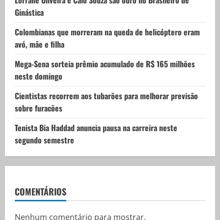
Lorrane Oliveira e Caio Souza são ouro no Brasileiro de
i
Ginástica
o
Colombianas que morreram na queda de helicóptero eram
avó, mãe e filha
n
Mega-Sena sorteia prêmio acumulado de R$ 165 milhões
neste domingo
Cientistas recorrem aos tubarões para melhorar previsão
sobre furacões
Tenista Bia Haddad anuncia pausa na carreira neste
segundo semestre
COMENTÁRIOS
Nenhum comentário para mostrar.