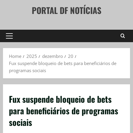
Skip
PORTAL DF NOTÍCIAS
to
content
Primary
Menu
Home
2025
dezembro
20
Fux suspende bloqueio de bets para beneficiários de
programas sociais
Fux suspende bloqueio de bets
para beneficiários de programas
sociais