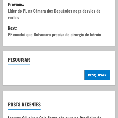
P
Previous:
o
Líder do PL na Câmara dos Deputados nega desvios de
verbas
s
Next:
t
PF conclui que Bolsonaro precisa de cirurgia de hérnia
n
a
PESQUISAR
v
PESQUISAR
i
g
a
POSTS RECENTES
t