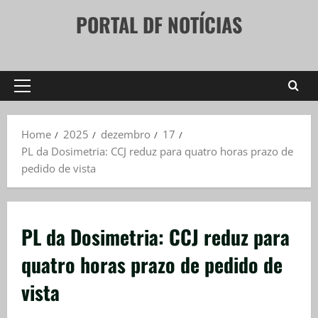
Skip
PORTAL DF NOTÍCIAS
to
content
Primary
Menu
Home
2025
dezembro
17
PL da Dosimetria: CCJ reduz para quatro horas prazo de
pedido de vista
PL da Dosimetria: CCJ reduz para
quatro horas prazo de pedido de
vista