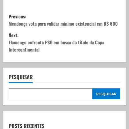
P
Previous:
o
Mendonça vota para validar mínimo existencial em R$ 600
Next:
s
Flamengo enfrenta PSG em busca do título da Copa
t
Intercontinental
n
a
PESQUISAR
v
PESQUISAR
i
g
a
POSTS RECENTES