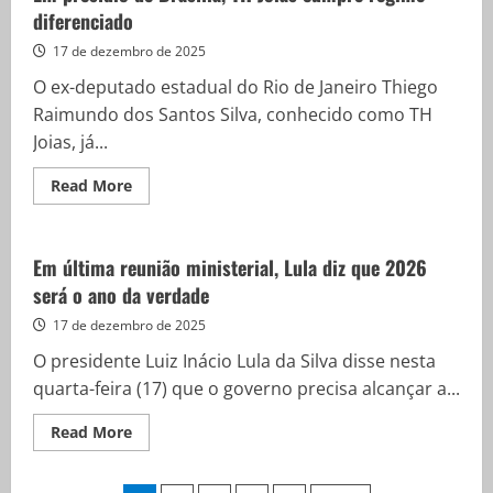
emitir
diferenciado
alerta
extremo
e
17 de dezembro de 2025
fechar
escolas
O ex-deputado estadual do Rio de Janeiro Thiego
e
lojas
Raimundo dos Santos Silva, conhecido como TH
Joias, já...
Read
Read More
more
about
Em
presídio
de
Em última reunião ministerial, Lula diz que 2026
Brasília,
será o ano da verdade
TH
Joias
cumpre
17 de dezembro de 2025
regime
diferenciado
O presidente Luiz Inácio Lula da Silva disse nesta
quarta-feira (17) que o governo precisa alcançar a...
Read
Read More
more
about
Em
última