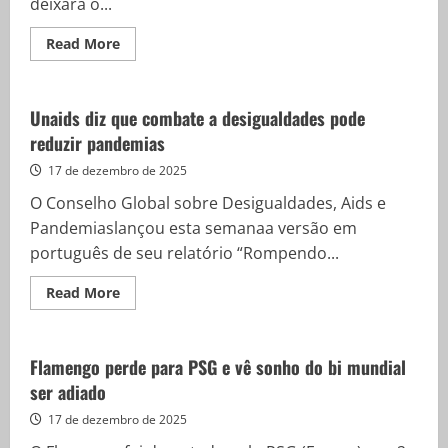
deixará o...
Read
Read More
more
about
Celso
Sabino
deixa
Unaids diz que combate a desigualdades pode
o
reduzir pandemias
Ministério
do
Turismo
17 de dezembro de 2025
O Conselho Global sobre Desigualdades, Aids e
Pandemiaslançou esta semanaa versão em
português de seu relatório “Rompendo...
Read
Read More
more
about
Unaids
diz
que
Flamengo perde para PSG e vê sonho do bi mundial
combate
ser adiado
a
desigualdades
pode
17 de dezembro de 2025
reduzir
pandemias