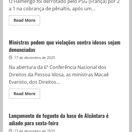
O Flamengo foi derrotado pelo PSG (França) por 2
a 1 na cobrança de pênaltis, após um...
Read
Read More
more
about
Flamengo
perde
para
Ministras pedem que violações contra idosos sejam
PSG
denunciadas
e
vê
sonho
17 de dezembro de 2025
do
bi
Na abertura da 6ª Conferência Nacional dos
mundial
ser
Direitos da Pessoa Idosa, as ministras Macaé
adiado
Evaristo, dos Direitos...
Read
Read More
more
about
Ministras
pedem
que
Lançamento de foguete da base de Alcântara é
violações
adiado para sexta-feira
contra
idosos
sejam
17 de dezembro de 2025