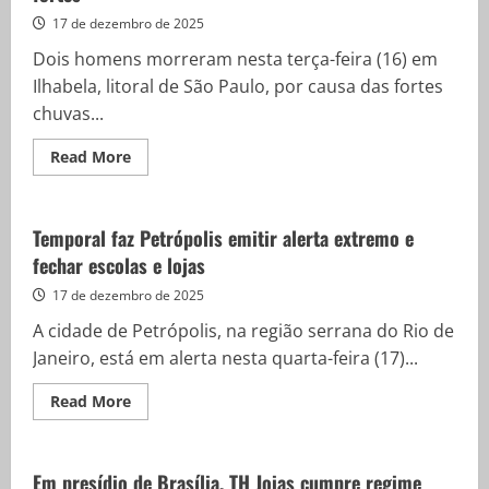
operação
na
17 de dezembro de 2025
Maré
contra
Dois homens morreram nesta terça-feira (16) em
o
Comando
Ilhabela, litoral de São Paulo, por causa das fortes
Vermelho
chuvas...
Read
Read More
more
about
Duas
pessoas
morrem
Temporal faz Petrópolis emitir alerta extremo e
em
fechar escolas e lojas
Ilhabela
devido
às
17 de dezembro de 2025
chuvas
fortes
A cidade de Petrópolis, na região serrana do Rio de
Janeiro, está em alerta nesta quarta-feira (17)...
Read
Read More
more
about
Temporal
faz
Petrópolis
Em presídio de Brasília, TH Joias cumpre regime