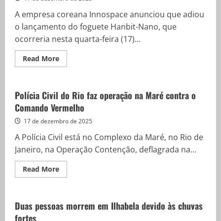
denunciadas
A empresa coreana Innospace anunciou que adiou
o lançamento do foguete Hanbit-Nano, que
ocorreria nesta quarta-feira (17)...
Read
Read More
more
about
Lançamento
de
foguete
Polícia Civil do Rio faz operação na Maré contra o
da
Comando Vermelho
base
de
Alcântara
17 de dezembro de 2025
é
adiado
A Polícia Civil está no Complexo da Maré, no Rio de
para
sexta-
Janeiro, na Operação Contenção, deflagrada na...
feira
Read
Read More
more
about
Polícia
Civil
do
Duas pessoas morrem em Ilhabela devido às chuvas
Rio
fortes
faz