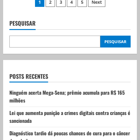
Paginação
1
2
3
4
5
Next
reunião
ministerial,
de
Lula
diz
que
PESQUISAR
posts
2026
será
o
ano
PESQUISAR
da
verdade
POSTS RECENTES
Ninguém acerta Mega-Sena; prêmio acumula para R$ 165
milhões
Lei que aumenta punição a crimes digitais contra crianças é
sancionada
Diagnóstico tardio dá poucas chances de cura para o câncer