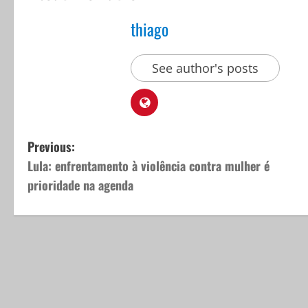
thiago
See author's posts
P
Previous:
Lula: enfrentamento à violência contra mulher é
o
prioridade na agenda
s
t
n
a