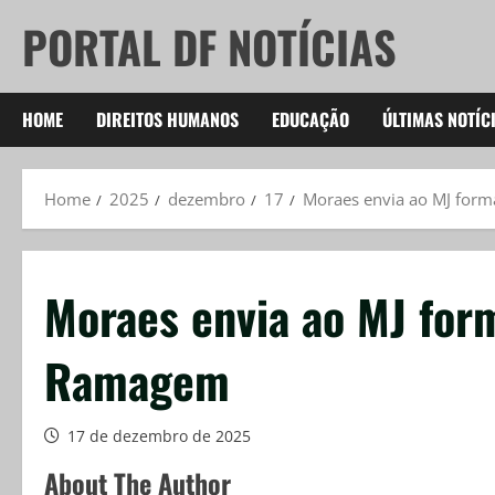
Skip
PORTAL DF NOTÍCIAS
to
content
HOME
DIREITOS HUMANOS
EDUCAÇÃO
ÚLTIMAS NOTÍC
Home
2025
dezembro
17
Moraes envia ao MJ form
Moraes envia ao MJ form
Ramagem
17 de dezembro de 2025
About The Author