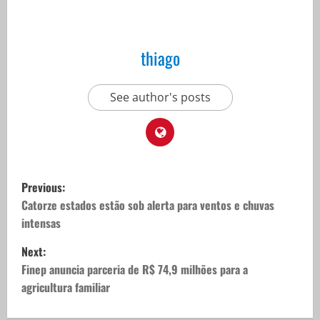
thiago
See author's posts
P
Previous:
o
Catorze estados estão sob alerta para ventos e chuvas
intensas
s
Next:
t
Finep anuncia parceria de R$ 74,9 milhões para a
agricultura familiar
n