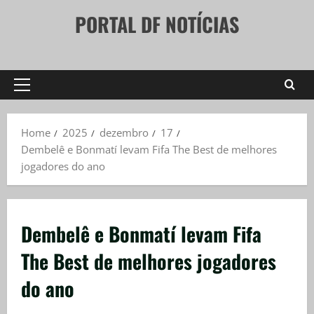
Skip
PORTAL DF NOTÍCIAS
to
content
Primary
Menu
Home
2025
dezembro
17
Dembelê e Bonmatí levam Fifa The Best de melhores
jogadores do ano
Dembelê e Bonmatí levam Fifa
The Best de melhores jogadores
do ano