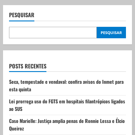
a
v
PESQUISAR
i
PESQUISAR
g
a
t
POSTS RECENTES
i
Seca, tempestade e vendaval: confira avisos do Inmet para
esta quinta
o
Lei prorroga uso do FGTS em hospitais filantrópicos ligados
n
ao SUS
Caso Marielle: Justiça amplia penas de Ronnie Lessa e Élcio
Queiroz