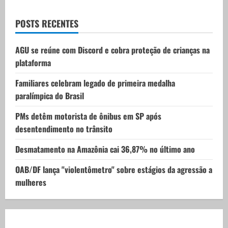
a
POSTS RECENTES
t
AGU se reúne com Discord e cobra proteção de crianças na
i
plataforma
o
Familiares celebram legado de primeira medalha
paralímpica do Brasil
n
PMs detêm motorista de ônibus em SP após
desentendimento no trânsito
Desmatamento na Amazônia cai 36,87% no último ano
OAB/DF lança "violentômetro" sobre estágios da agressão a
mulheres