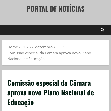
Skip
PORTAL DF NOTÍCIAS
to
content
Primary
Menu
Home
2025
dezembro
11
Comissão especial da Câmara aprova novo Plano
Nacional de Educação
Comissão especial da Câmara
aprova novo Plano Nacional de
Educação