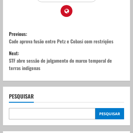
P
Previous:
o
Cade aprova fusão entre Petz e Cobasi com restrições
Next:
s
STF abre sessão de julgamento do marco temporal de
t
terras indígenas
n
a
PESQUISAR
v
PESQUISAR
i
g