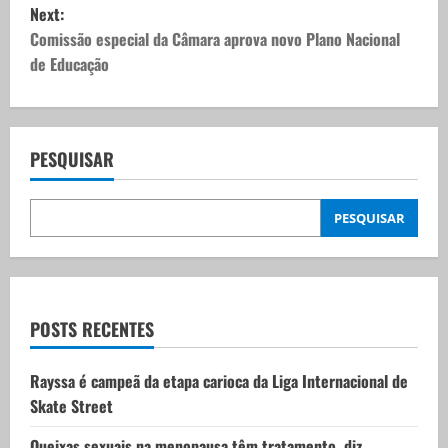
s
Next:
t
Comissão especial da Câmara aprova novo Plano Nacional
de Educação
n
a
v
PESQUISAR
i
PESQUISAR
g
a
t
POSTS RECENTES
i
Rayssa é campeã da etapa carioca da Liga Internacional de
Skate Street
o
Queixas sexuais na menopausa têm tratamento, diz