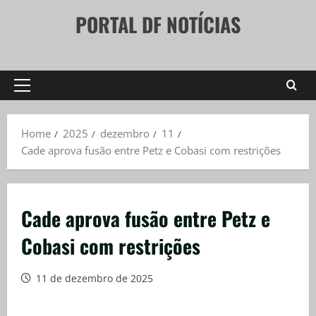
Skip
PORTAL DF NOTÍCIAS
to
content
Primary
Menu
Home
2025
dezembro
11
Cade aprova fusão entre Petz e Cobasi com restrições
Cade aprova fusão entre Petz e
Cobasi com restrições
11 de dezembro de 2025