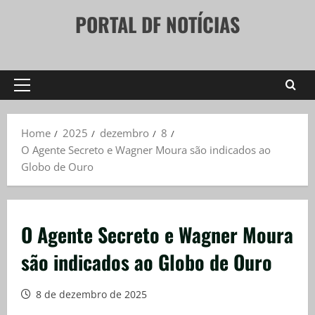
Skip
PORTAL DF NOTÍCIAS
to
content
Primary
Menu
Home
2025
dezembro
8
O Agente Secreto e Wagner Moura são indicados ao
Globo de Ouro
O Agente Secreto e Wagner Moura
são indicados ao Globo de Ouro
8 de dezembro de 2025