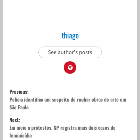
thiago
See author's posts
P
Previous:
o
Polícia identifica um suspeito de roubar obras de arte em
São Paulo
s
Next:
t
Em meio a protestos, SP registra mais dois casos de
feminicídio