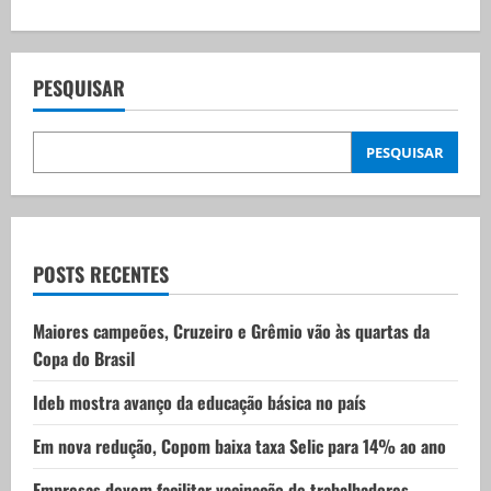
n
a
v
PESQUISAR
i
PESQUISAR
g
a
t
POSTS RECENTES
i
Maiores campeões, Cruzeiro e Grêmio vão às quartas da
Copa do Brasil
o
Ideb mostra avanço da educação básica no país
n
Em nova redução, Copom baixa taxa Selic para 14% ao ano
Empresas devem facilitar vacinação de trabalhadores