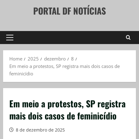
Skip
PORTAL DF NOTÍCIAS
to
content
Primary
Menu
Home
2025
dezembro
8
Em meio a protestos, SP registra mais dois casos de
feminicídio
Em meio a protestos, SP registra
mais dois casos de feminicídio
8 de dezembro de 2025