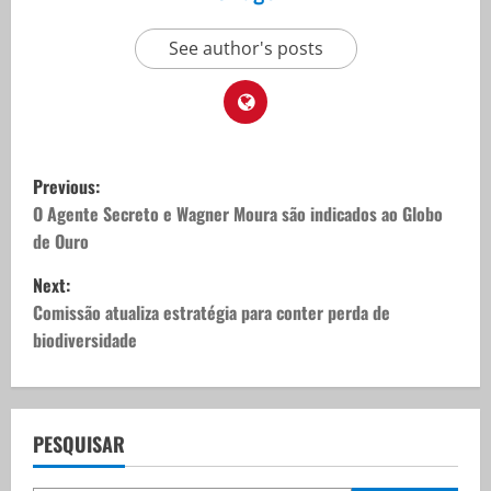
See author's posts
P
Previous:
o
O Agente Secreto e Wagner Moura são indicados ao Globo
de Ouro
s
Next:
t
Comissão atualiza estratégia para conter perda de
biodiversidade
n
a
v
PESQUISAR