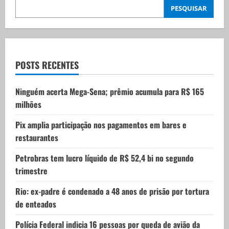
i
PESQUISAR
g
a
t
POSTS RECENTES
i
Ninguém acerta Mega-Sena; prêmio acumula para R$ 165
milhões
o
Pix amplia participação nos pagamentos em bares e
n
restaurantes
Petrobras tem lucro líquido de R$ 52,4 bi no segundo
trimestre
Rio: ex-padre é condenado a 48 anos de prisão por tortura
de enteados
Polícia Federal indicia 16 pessoas por queda de avião da