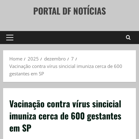
Skip
PORTAL DF NOTÍCIAS
to
content
Primary
Menu
Home
2025
dezembro
7
Vacinação contra vírus sincicial imuniza cerca de 600
gestantes em SP
Vacinação contra vírus sincicial
imuniza cerca de 600 gestantes
em SP