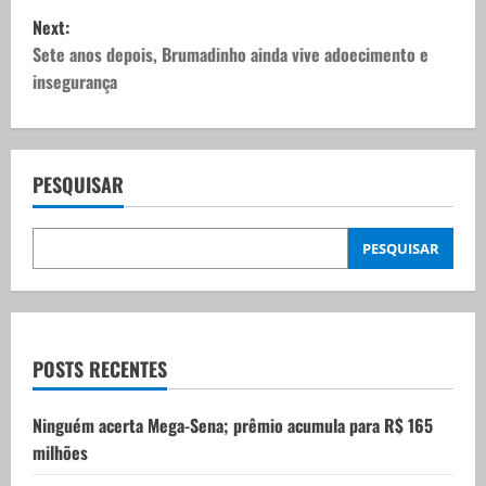
Next:
s
Sete anos depois, Brumadinho ainda vive adoecimento e
t
insegurança
n
a
PESQUISAR
v
PESQUISAR
i
g
a
POSTS RECENTES
t
Ninguém acerta Mega-Sena; prêmio acumula para R$ 165
i
milhões