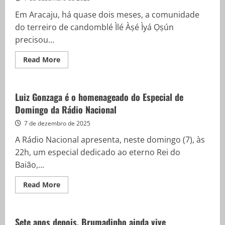
distribuiu
60
Em Aracaju, há quase dois meses, a comunidade
mil
chinelos
do terreiro de candomblé Ìlé Àṣé Ìyá Ọṣún
precisou...
Read
Read More
more
about
Racismo
religioso:
76%
Luiz Gonzaga é o homenageado do Especial de
dos
Domingo da Rádio Nacional
terreiros
no
Brasil
7 de dezembro de 2025
sofreram
violências
A Rádio Nacional apresenta, neste domingo (7), às
22h, um especial dedicado ao eterno Rei do
Baião,...
Read
Read More
more
about
Luiz
Gonzaga
é
Sete anos depois, Brumadinho ainda vive