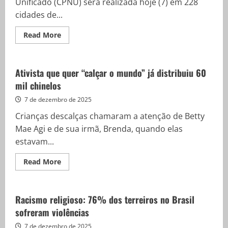
Unificado (CPNU) será realizada hoje (7) em 228
cidades de...
Read
Read More
more
about
Candidatos
do
CNU
Ativista que quer “calçar o mundo” já distribuiu 60
realizam
mil chinelos
prova
discursiva
hoje
7 de dezembro de 2025
(7)
Crianças descalças chamaram a atenção de Betty
Mae Agi e de sua irmã, Brenda, quando elas
estavam...
Read
Read More
more
about
Ativista
que
quer
Racismo religioso: 76% dos terreiros no Brasil
“calçar
sofreram violências
o
mundo”
já
7 de dezembro de 2025