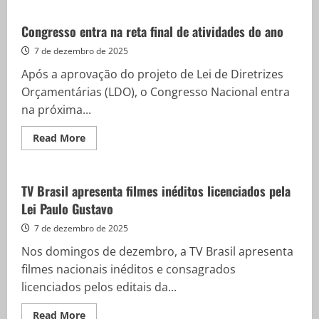
Vacinação
contra
vírus
Congresso entra na reta final de atividades do ano
sincicial
imuniza
7 de dezembro de 2025
cerca
de
Após a aprovação do projeto de Lei de Diretrizes
600
gestantes
Orçamentárias (LDO), o Congresso Nacional entra
em
SP
na próxima...
Read
Read More
more
about
Congresso
entra
na
TV Brasil apresenta filmes inéditos licenciados pela
reta
Lei Paulo Gustavo
final
de
atividades
7 de dezembro de 2025
do
ano
Nos domingos de dezembro, a TV Brasil apresenta
filmes nacionais inéditos e consagrados
licenciados pelos editais da...
Read
Read More