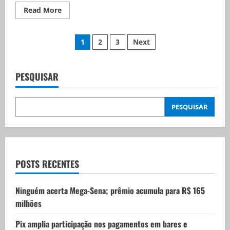
Read
Read More
more
about
Brasil
Paginação
é
1
2
3
Next
campeão
mundial
de
de
Futsal
Feminino
PESQUISAR
posts
PESQUISAR
POSTS RECENTES
Ninguém acerta Mega-Sena; prêmio acumula para R$ 165
milhões
Pix amplia participação nos pagamentos em bares e