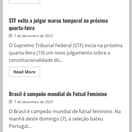
more
about
TV
Brasil
apresenta
STF volta a julgar marco temporal na próxima
filmes
quarta-feira
inéditos
licenciados
pela
7 de dezembro de 2025
Lei
Paulo
O Supremo Tribunal Federal (STF) inicia na próxima
Gustavo
quarta-feira (10) um novo julgamento sobre a
constitucionalidade do...
Read
Read More
more
about
STF
volta
a
Brasil é campeão mundial de Futsal Feminino
julgar
marco
7 de dezembro de 2025
temporal
na
O Brasil é campeão mundial de futsal feminino. Na
próxima
quarta-
manhã deste domingo (7), a seleção bateu
feira
Portugal...