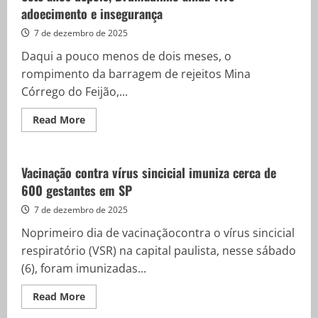
o
adoecimento e insegurança
homenageado
do
Especial
7 de dezembro de 2025
de
Domingo
Daqui a pouco menos de dois meses, o
da
Rádio
rompimento da barragem de rejeitos Mina
Nacional
Córrego do Feijão,...
Read
Read More
more
about
Sete
anos
depois,
Vacinação contra vírus sincicial imuniza cerca de
Brumadinho
600 gestantes em SP
ainda
vive
adoecimento
7 de dezembro de 2025
e
insegurança
Noprimeiro dia de vacinaçãocontra o vírus sincicial
respiratório (VSR) na capital paulista, nesse sábado
(6), foram imunizadas...
Read
Read More
more
about