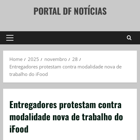
Skip
PORTAL DF NOTÍCIAS
to
content
Primary
Menu
Home
2025
novembro
28
Entregadores protestam contra modalidade nova de
trabalho do iFood
Entregadores protestam contra
modalidade nova de trabalho do
iFood