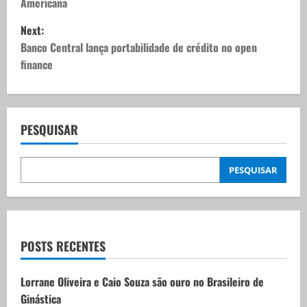
Americana
s
Next:
t
Banco Central lança portabilidade de crédito no open
finance
n
a
v
PESQUISAR
i
PESQUISAR
g
a
t
POSTS RECENTES
i
Lorrane Oliveira e Caio Souza são ouro no Brasileiro de
Ginástica