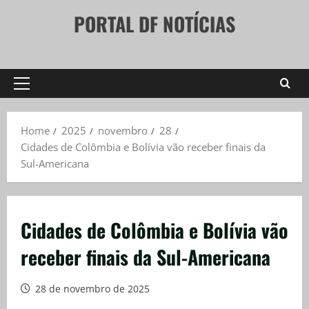
Skip
PORTAL DF NOTÍCIAS
to
content
Primary
Menu
Home
2025
novembro
28
Cidades de Colômbia e Bolívia vão receber finais da
Sul-Americana
Cidades de Colômbia e Bolívia vão
receber finais da Sul-Americana
28 de novembro de 2025