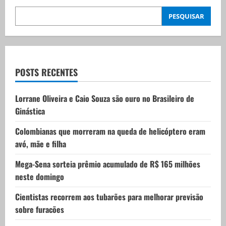
i
PESQUISAR
g
a
t
POSTS RECENTES
i
Lorrane Oliveira e Caio Souza são ouro no Brasileiro de
Ginástica
o
Colombianas que morreram na queda de helicóptero eram
n
avó, mãe e filha
Mega-Sena sorteia prêmio acumulado de R$ 165 milhões
neste domingo
Cientistas recorrem aos tubarões para melhorar previsão
sobre furacões