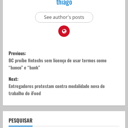
thiago
See author's posts
P
Previous:
o
BC proíbe fintechs sem licença de usar termos como
“banco” e “bank”
s
Next:
t
Entregadores protestam contra modalidade nova de
trabalho do iFood
n
a
v
PESQUISAR