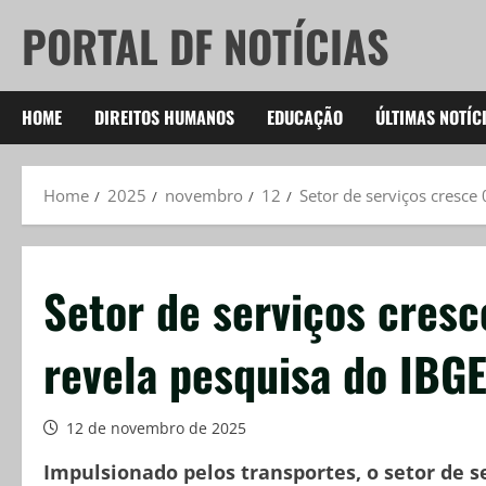
Skip
PORTAL DF NOTÍCIAS
to
content
HOME
DIREITOS HUMANOS
EDUCAÇÃO
ÚLTIMAS NOTÍC
Home
2025
novembro
12
Setor de serviços cresce
Setor de serviços cres
revela pesquisa do IBG
12 de novembro de 2025
Impulsionado pelos transportes, o setor de s