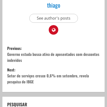
thiago
See author's posts
P
Previous:
o
Governo estuda busca ativa de aposentados com descontos
indevidos
s
Next:
t
Setor de serviços cresce 0,6% em setembro, revela
pesquisa do IBGE
n
a
v
PESQUISAR