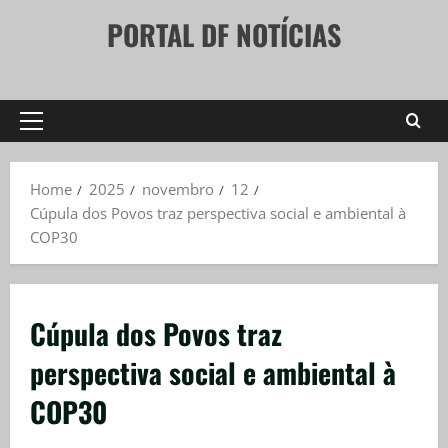
Skip
PORTAL DF NOTÍCIAS
to
content
Primary
Menu
Home
2025
novembro
12
Cúpula dos Povos traz perspectiva social e ambiental à
COP30
Cúpula dos Povos traz
perspectiva social e ambiental à
COP30