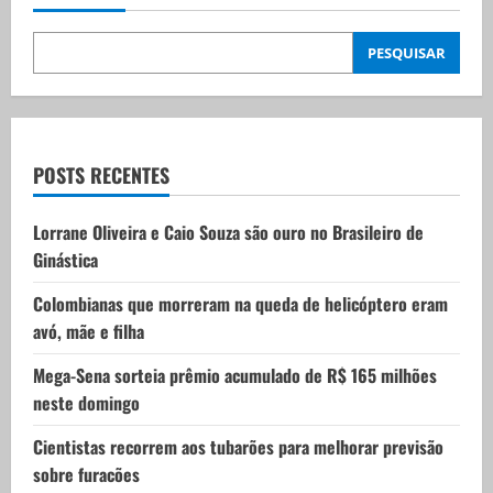
i
PESQUISAR
g
a
t
POSTS RECENTES
i
Lorrane Oliveira e Caio Souza são ouro no Brasileiro de
Ginástica
o
Colombianas que morreram na queda de helicóptero eram
n
avó, mãe e filha
Mega-Sena sorteia prêmio acumulado de R$ 165 milhões
neste domingo
Cientistas recorrem aos tubarões para melhorar previsão
sobre furacões