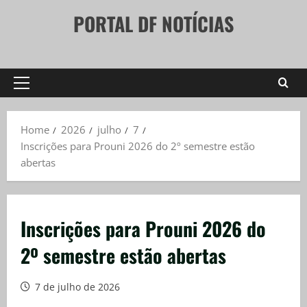
Skip
PORTAL DF NOTÍCIAS
to
content
Primary
Menu
Home
2026
julho
7
Inscrições para Prouni 2026 do 2º semestre estão
abertas
Inscrições para Prouni 2026 do
2º semestre estão abertas
7 de julho de 2026