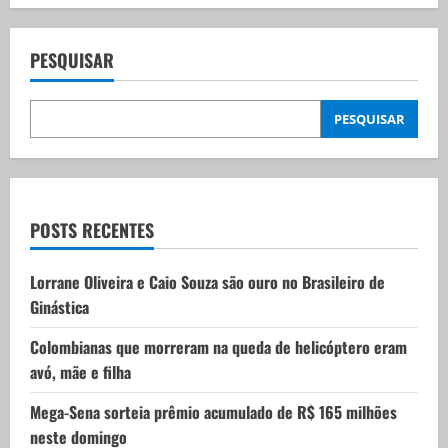
a
v
PESQUISAR
i
PESQUISAR
g
a
t
POSTS RECENTES
i
Lorrane Oliveira e Caio Souza são ouro no Brasileiro de
Ginástica
o
Colombianas que morreram na queda de helicóptero eram
n
avó, mãe e filha
Mega-Sena sorteia prêmio acumulado de R$ 165 milhões
neste domingo