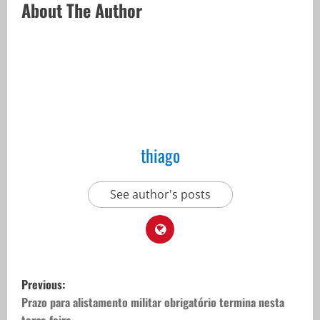
About The Author
thiago
See author's posts
P
Previous:
o
Prazo para alistamento militar obrigatório termina nesta
terça-feira