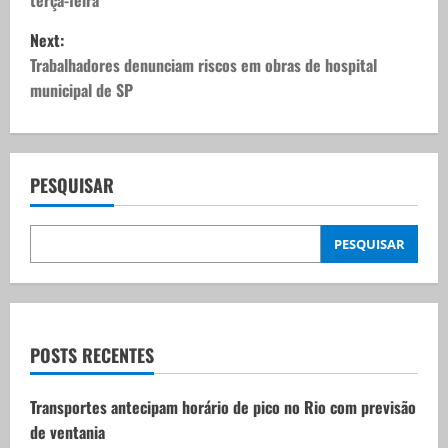
s
Next:
t
Trabalhadores denunciam riscos em obras de hospital
municipal de SP
n
a
v
PESQUISAR
i
PESQUISAR
g
a
t
POSTS RECENTES
i
Transportes antecipam horário de pico no Rio com previsão
de ventania
o