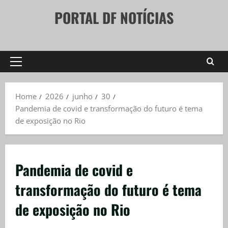
Skip
PORTAL DF NOTÍCIAS
to
content
Primary
Menu
Home
2026
junho
30
Pandemia de covid e transformação do futuro é tema
de exposição no Rio
Pandemia de covid e
transformação do futuro é tema
de exposição no Rio