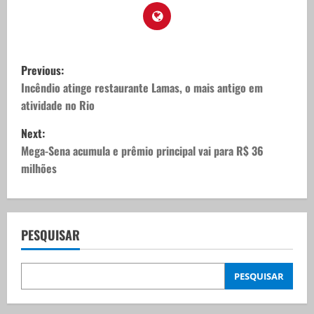
P
Previous:
o
Incêndio atinge restaurante Lamas, o mais antigo em
atividade no Rio
s
Next:
t
Mega-Sena acumula e prêmio principal vai para R$ 36
milhões
n
a
v
PESQUISAR
i
PESQUISAR
g