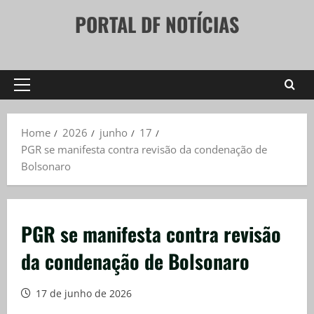
Skip
PORTAL DF NOTÍCIAS
to
content
Primary
Menu
Home
2026
junho
17
PGR se manifesta contra revisão da condenação de
Bolsonaro
PGR se manifesta contra revisão
da condenação de Bolsonaro
17 de junho de 2026