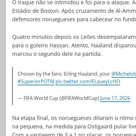
O Iraque não se intimidou e foi para o ataque.
Estádio de Boston. Após cruzamento de Al-Ammar
defensores noruegueses para cabecear no fundo
Quatro minutos depois os Leões desempataram, 
para o goleiro Hassan. Atento, Haaland disparo
marcou o segundo dele na partida.
Chosen by the fans: Erling Haaland, your
@Michelob
#SuperiorPOTM
pic.twitter.com/ELaueyLcHO
— FIFA World Cup (@FIFAWorldCup)
June 17, 2026
Na etapa final, os noruegueses ditaram o ritmo
na pequena, na medida para Ostigaard pular liv
Com a vantagem de 3 a 1 no placar, os norueg