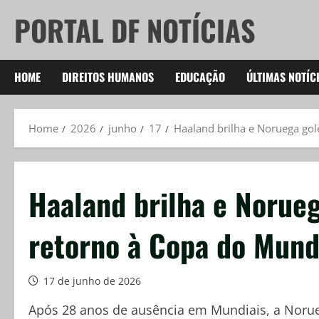
Skip
PORTAL DF NOTÍCIAS
to
content
HOME
DIREITOS HUMANOS
EDUCAÇÃO
ÚLTIMAS NOTÍC
Home
2026
junho
17
Haaland brilha e Noruega go
Haaland brilha e Norueg
retorno à Copa do Mun
17 de junho de 2026
Após 28 anos de ausência em Mundiais, a Noruega