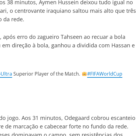
 Aos 38 minutos, Aymen Hussein deixou tudo igual no
i, o centrovante iraquiano saltou mais alto que três
 da rede.
após erro do zagueiro Tahseen ao recuar a bola
u em direção à bola, ganhou a dividida com Hassan e
Ultra
Superior Player of the Match.
#FIFAWorldCup
 do jogo. Aos 31 minutos, Odegaard cobrou escanteio
re de marcação e cabecear forte no fundo da rede.
ueses dominavam o campo, sem resistências dos