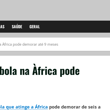
IAS
SAÚDE
GERAL
a Àfrica pode demorar até 9 meses
bola na Àfrica pode
la que atinge a África
pode demorar de seis a