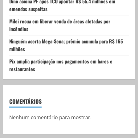
Dino aciona PF após TCU apontar R$ 55,4 milhões em
n
emendas suspeitas
Milei recua em liberar venda de áreas afetadas por
incêndios
Ninguém acerta Mega-Sena; prêmio acumula para R$ 165
milhões
Pix amplia participação nos pagamentos em bares e
restaurantes
COMENTÁRIOS
Nenhum comentário para mostrar.