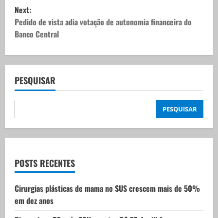
s
Next:
t
Pedido de vista adia votação de autonomia financeira do
Banco Central
n
a
v
PESQUISAR
i
PESQUISAR
g
a
t
POSTS RECENTES
i
Cirurgias plásticas de mama no SUS crescem mais de 50%
em dez anos
o