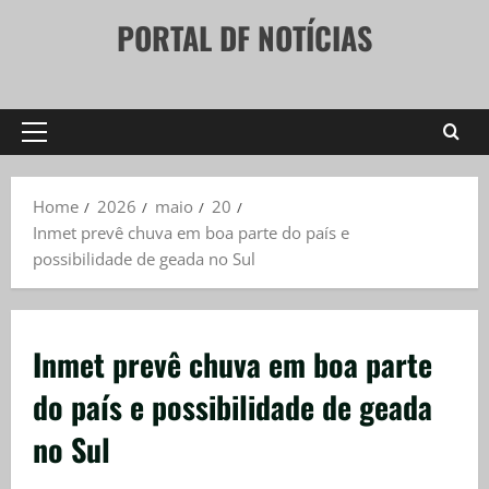
Skip
PORTAL DF NOTÍCIAS
to
content
Primary
Menu
Home
2026
maio
20
Inmet prevê chuva em boa parte do país e
possibilidade de geada no Sul
Inmet prevê chuva em boa parte
do país e possibilidade de geada
no Sul