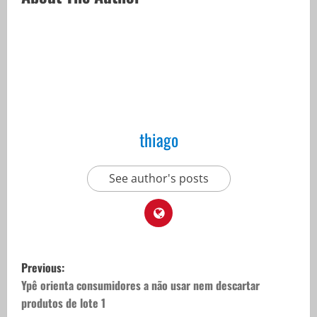
thiago
See author's posts
P
Previous:
o
Ypê orienta consumidores a não usar nem descartar
produtos de lote 1