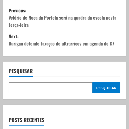
P
Previous:
o
Velório de Noca da Portela será na quadra da escola nesta
terça-feira
s
Next:
t
Durigan defende taxação de ultrarricos em agenda do G7
n
a
PESQUISAR
v
PESQUISAR
i
g
a
POSTS RECENTES