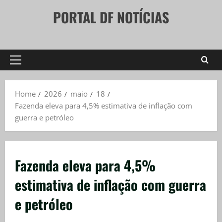
Skip
PORTAL DF NOTÍCIAS
to
content
Primary
Menu
Home
2026
maio
18
Fazenda eleva para 4,5% estimativa de inflação com
guerra e petróleo
Fazenda eleva para 4,5%
estimativa de inflação com guerra
e petróleo