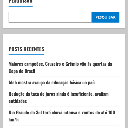
v
PESQUISAR
i
PESQUISAR
g
a
t
POSTS RECENTES
i
Maiores campeões, Cruzeiro e Grêmio vão às quartas da
Copa do Brasil
o
Ideb mostra avanço da educação básica no país
n
Redução da taxa de juros ainda é insuficiente, avaliam
entidades
Rio Grande do Sul terá chuva intensa e ventos de até 100
km/h