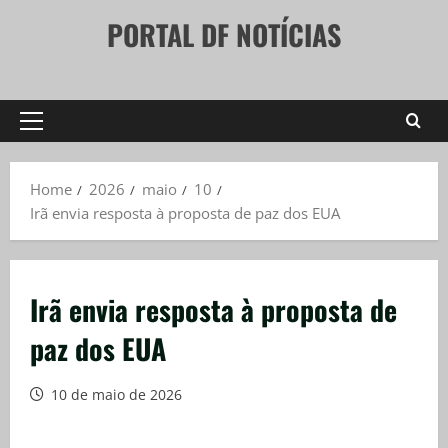
Skip
PORTAL DF NOTÍCIAS
to
content
Primary
Menu
Home
2026
maio
10
Irã envia resposta à proposta de paz dos EUA
Irã envia resposta à proposta de
paz dos EUA
10 de maio de 2026