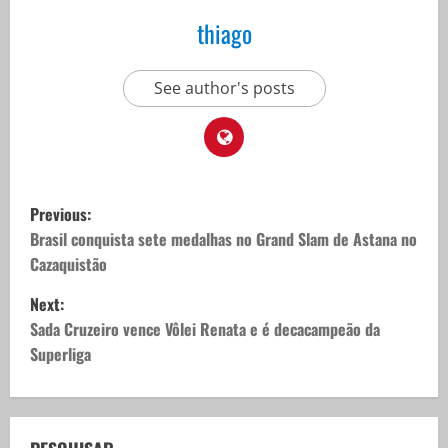
thiago
See author's posts
P
Previous:
o
Brasil conquista sete medalhas no Grand Slam de Astana no
Cazaquistão
s
Next:
t
Sada Cruzeiro vence Vôlei Renata e é decacampeão da
Superliga
n
a