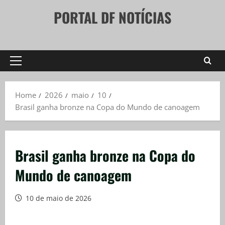
Skip
PORTAL DF NOTÍCIAS
to
content
Primary
Menu
Home
2026
maio
10
Brasil ganha bronze na Copa do Mundo de canoagem
Brasil ganha bronze na Copa do
Mundo de canoagem
10 de maio de 2026