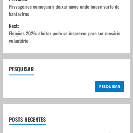
o
Passageiros começam a deixar navio onde houve surto de
hantavírus
s
Next:
t
Eleições 2026: eleitor pode se inscrever para ser mesário
voluntário
n
a
v
PESQUISAR
i
PESQUISAR
g
a
t
POSTS RECENTES