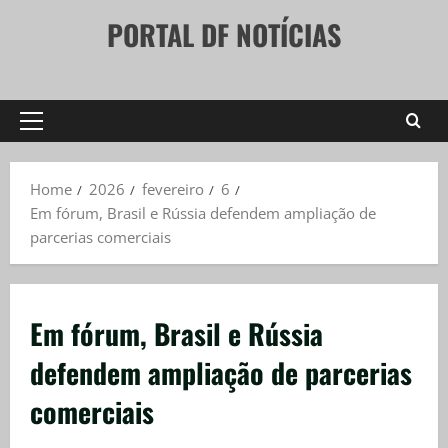
Skip
PORTAL DF NOTÍCIAS
to
content
Primary
Menu
Home
2026
fevereiro
6
Em fórum, Brasil e Rússia defendem ampliação de
parcerias comerciais
Em fórum, Brasil e Rússia
defendem ampliação de parcerias
comerciais