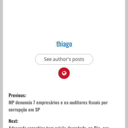
thiago
See author's posts
P
Previous:
o
MP denuncia 7 empresários e ex-auditores fiscais por
corrupção em SP
s
Next:
Advogada argentina tem prisão decretada, no Rio, por