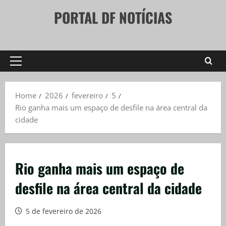
Skip
PORTAL DF NOTÍCIAS
to
content
Primary
Menu
Home
2026
fevereiro
5
Rio ganha mais um espaço de desfile na área central da
cidade
Rio ganha mais um espaço de
desfile na área central da cidade
5 de fevereiro de 2026