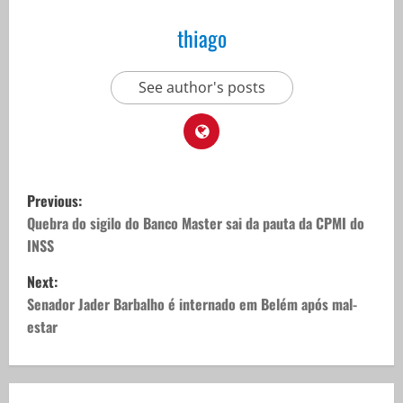
thiago
See author's posts
P
Previous:
o
Quebra do sigilo do Banco Master sai da pauta da CPMI do
INSS
s
Next:
t
Senador Jader Barbalho é internado em Belém após mal-
estar
n
a