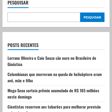
v
PESQUISAR
i
PESQUISAR
g
a
t
POSTS RECENTES
i
Lorrane Oliveira e Caio Souza são ouro no Brasileiro de
Ginástica
o
Colombianas que morreram na queda de helicóptero eram
n
avó, mãe e filha
Mega-Sena sorteia prêmio acumulado de R$ 165 milhões
neste domingo
Cientistas recorrem aos tubarões para melhorar previsão