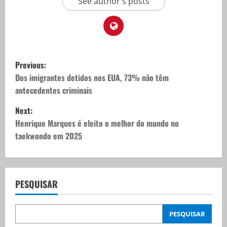
See author's posts
P
Previous:
o
Dos imigrantes detidos nos EUA, 73% não têm
antecedentes criminais
s
Next:
t
Henrique Marques é eleito o melhor do mundo no
taekwondo em 2025
n
a
v
PESQUISAR
i
PESQUISAR