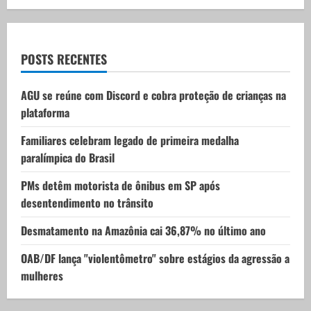
g
a
t
POSTS RECENTES
i
AGU se reúne com Discord e cobra proteção de crianças na
plataforma
o
Familiares celebram legado de primeira medalha
n
paralímpica do Brasil
PMs detêm motorista de ônibus em SP após
desentendimento no trânsito
Desmatamento na Amazônia cai 36,87% no último ano
OAB/DF lança "violentômetro" sobre estágios da agressão a
mulheres