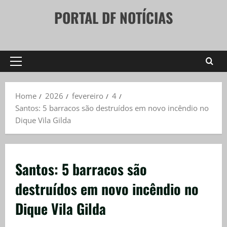
Skip
PORTAL DF NOTÍCIAS
to
content
Primary
Menu
Home
2026
fevereiro
4
Santos: 5 barracos são destruídos em novo incêndio no
Dique Vila Gilda
Santos: 5 barracos são
destruídos em novo incêndio no
Dique Vila Gilda