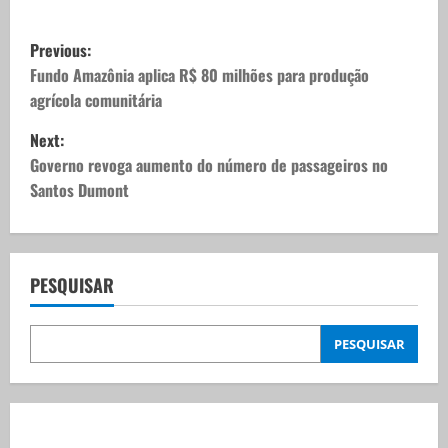
P
Previous:
o
Fundo Amazônia aplica R$ 80 milhões para produção
agrícola comunitária
s
Next:
t
Governo revoga aumento do número de passageiros no
Santos Dumont
n
a
v
PESQUISAR
i
PESQUISAR
g
a