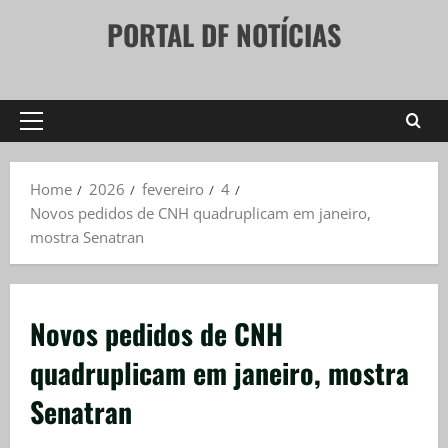
Skip
PORTAL DF NOTÍCIAS
to
content
Primary
Menu
Home
2026
fevereiro
4
Novos pedidos de CNH quadruplicam em janeiro,
mostra Senatran
Novos pedidos de CNH
quadruplicam em janeiro, mostra
Senatran