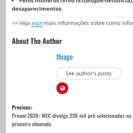
Pelos números197ou181(disque-denúncia), 
desaparecimentos
.
>> Veja
aqui
mais informações sobre como info
About The Author
thiago
See author's posts
P
Previous:
Prouni 2026: MEC divulga 226 mil pré-selecionados na
o
primeira chamada