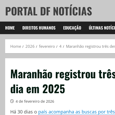
Skip
PORTAL DF NOTÍCIAS
to
content
HOME
DIREITOS HUMANOS
EDUCAÇÃO
ÚLTIMAS NOTÍC
Home
2026
fevereiro
4
Maranhão registrou três d
Maranhão registrou trê
dia em 2025
4 de fevereiro de 2026
Há 30 dias o
país acompanha as buscas por três