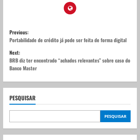
P
Previous:
o
Portabilidade de crédito já pode ser feita de forma digital
Next:
s
BRB diz ter encontrado “achados relevantes” sobre caso do
t
Banco Master
n
a
PESQUISAR
v
PESQUISAR
i
g