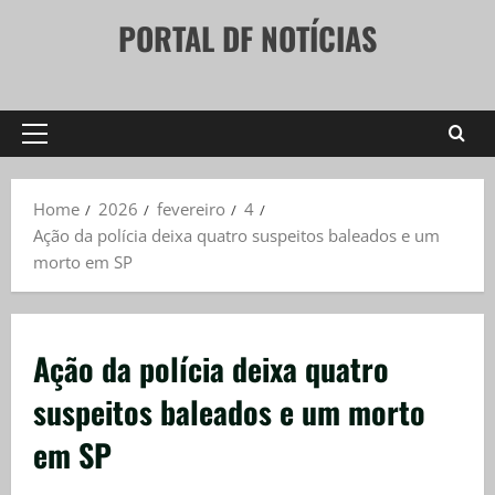
Skip
PORTAL DF NOTÍCIAS
to
content
Primary
Menu
Home
2026
fevereiro
4
Ação da polícia deixa quatro suspeitos baleados e um
morto em SP
Ação da polícia deixa quatro
suspeitos baleados e um morto
em SP