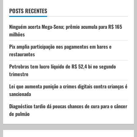
a
POSTS RECENTES
t
Ninguém acerta Mega-Sena; prêmio acumula para R$ 165
i
milhões
o
Pix amplia participação nos pagamentos em bares e
restaurantes
n
Petrobras tem lucro líquido de R$ 52,4 bi no segundo
trimestre
Lei que aumenta punição a crimes digitais contra crianças é
sancionada
Diagnóstico tardio dá poucas chances de cura para o câncer
de pulmão