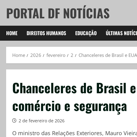
Skip
PORTAL DF NOTÍCIAS
to
content
HOME
DIREITOS HUMANOS
EDUCAÇÃO
ÚLTIMAS NOTÍC
Home
2026
fevereiro
2
Chanceleres de Brasil e EU
Chanceleres de Brasil 
comércio e segurança
2 de fevereiro de 2026
O ministro das Relações Exteriores, Mauro Vieir