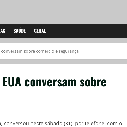
IAS
SAÚDE
GERAL
A conversam sobre comércio e segurança
e EUA conversam sobre
a, conversou neste sábado (31), por telefone, com o