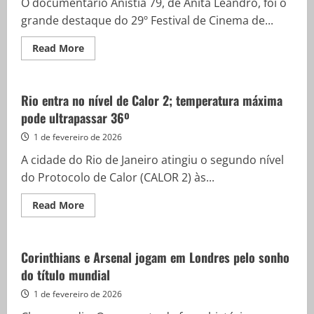
O documentário Anistia 79, de Anita Leandro, foi o
grande destaque do 29º Festival de Cinema de...
Read
Read More
more
about
Mostra
de
Tiradentes
Rio entra no nível de Calor 2; temperatura máxima
encerra
pode ultrapassar 36º
29ª
edição
com
1 de fevereiro de 2026
vitória
de
A cidade do Rio de Janeiro atingiu o segundo nível
“Anistia
79"
do Protocolo de Calor (CALOR 2) às...
Read
Read More
more
about
Rio
entra
no
Corinthians e Arsenal jogam em Londres pelo sonho
nível
do título mundial
de
Calor
2;
1 de fevereiro de 2026
temperatura
máxima