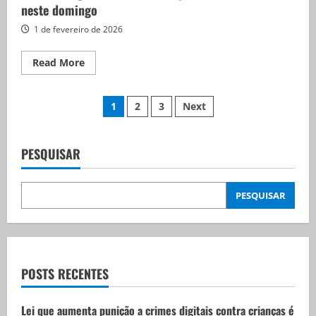
neste domingo
entre
finalistas
de
1 de fevereiro de 2026
Grammy
2026
neste
Read
Read More
domingo
more
about
Brasil
Paginação
e
1
2
3
Next
Argentina
decidem
de
Copa
América
de
PESQUISAR
posts
Futsal
neste
domingo
PESQUISAR
POSTS RECENTES
Lei que aumenta punição a crimes digitais contra crianças é