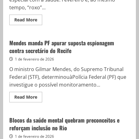
tempo, “roxo”...
Read
Read More
more
about
Hoje
é
Dia:
Mendes manda PF apurar suposta espionagem
datas,
contra secretário do Recife
fatos
e
feriados
1 de fevereiro de 2026
de
fevereiro
O ministro Gilmar Mendes, do Supremo Tribunal
de
2026
Federal (STF), determinouàPolícia Federal (PF) que
investigue o possível monitoramento...
Read
Read More
more
about
Mendes
manda
PF
Blocos da saúde mental quebram preconceitos e
apurar
reforçam inclusão no Rio
suposta
espionagem
contra
1 de fevereiro de 2026