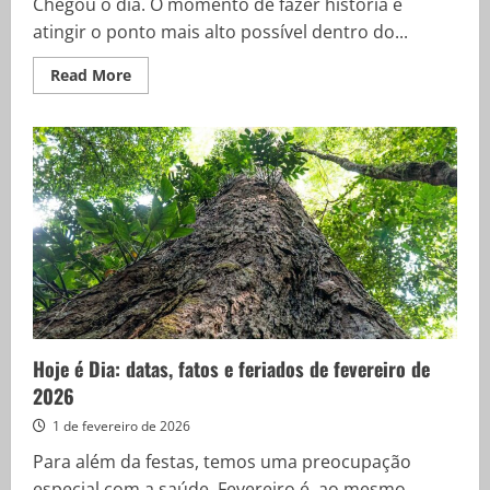
Chegou o dia. O momento de fazer história e
pode
ultrapassar
atingir o ponto mais alto possível dentro do...
36º
Read
Read More
more
about
Corinthians
e
Arsenal
jogam
em
Londres
pelo
sonho
do
título
mundial
Hoje é Dia: datas, fatos e feriados de fevereiro de
2026
1 de fevereiro de 2026
Para além da festas, temos uma preocupação
especial com a saúde. Fevereiro é, ao mesmo