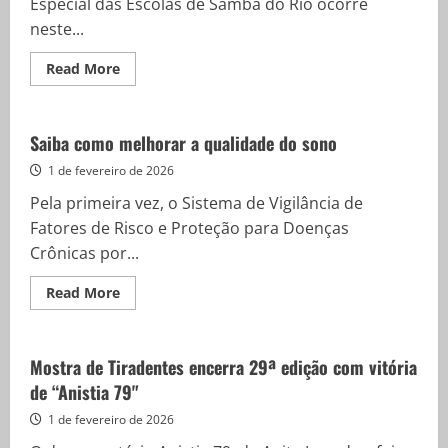
Especial das Escolas de Samba do Rio ocorre
neste...
Read
Read More
more
about
Rio:
escolas
de
Saiba como melhorar a qualidade do sono
samba
do
1 de fevereiro de 2026
Grupo
Especial
Pela primeira vez, o Sistema de Vigilância de
têm
3º
Fatores de Risco e Proteção para Doenças
dia
de
Crônicas por...
ensaios
técnicos
Read
Read More
more
about
Saiba
como
melhorar
Mostra de Tiradentes encerra 29ª edição com vitória
a
de “Anistia 79"
qualidade
do
sono
1 de fevereiro de 2026