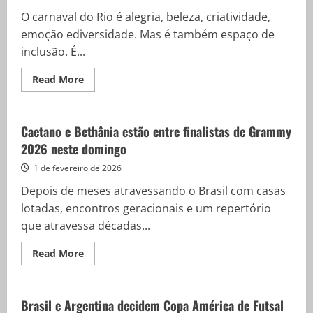
secretário
do
O carnaval do Rio é alegria, beleza, criatividade,
Recife
emoção ediversidade. Mas é também espaço de
inclusão. É...
Read
Read More
more
about
Blocos
da
saúde
Caetano e Bethânia estão entre finalistas de Grammy
mental
2026 neste domingo
quebram
preconceitos
e
1 de fevereiro de 2026
reforçam
inclusão
Depois de meses atravessando o Brasil com casas
no
Rio
lotadas, encontros geracionais e um repertório
que atravessa décadas...
Read
Read More
more
about
Caetano
e
Bethânia
Brasil e Argentina decidem Copa América de Futsal
estão