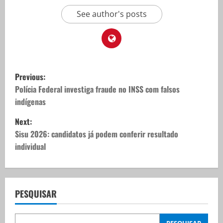
See author's posts
P
Previous:
o
Polícia Federal investiga fraude no INSS com falsos
indígenas
s
Next:
t
Sisu 2026: candidatos já podem conferir resultado
individual
n
a
v
PESQUISAR
i