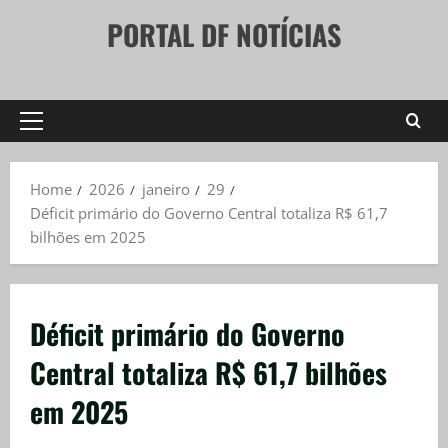
Skip
PORTAL DF NOTÍCIAS
to
content
Primary
Menu
Home
2026
janeiro
29
Déficit primário do Governo Central totaliza R$ 61,7
bilhões em 2025
Déficit primário do Governo
Central totaliza R$ 61,7 bilhões
em 2025