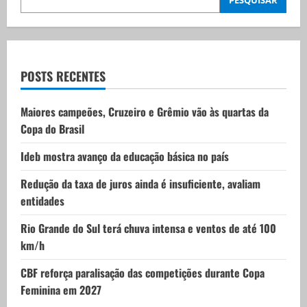
PESQUISAR
g
a
t
POSTS RECENTES
i
Maiores campeões, Cruzeiro e Grêmio vão às quartas da
Copa do Brasil
o
Ideb mostra avanço da educação básica no país
n
Redução da taxa de juros ainda é insuficiente, avaliam
entidades
Rio Grande do Sul terá chuva intensa e ventos de até 100
km/h
CBF reforça paralisação das competições durante Copa
Feminina em 2027