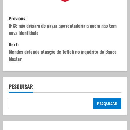
P
Previous:
o
INSS não deixará de pagar aposentadoria a quem não tem
nova identidade
s
Next:
t
Mendes defende atuação de Toffoli no inquérito do Banco
Master
n
a
v
PESQUISAR
i
PESQUISAR
g
a