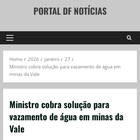
Skip
PORTAL DF NOTÍCIAS
to
content
Primary
Menu
Home
2026
janeiro
27
Ministro cobra solução para vazamento de água em
minas da Vale
Ministro cobra solução para
vazamento de água em minas da
Vale