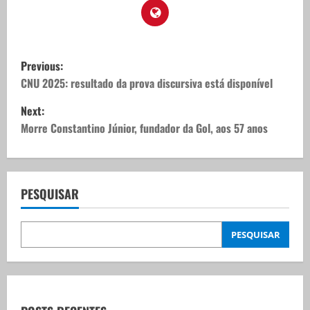
P
Previous:
o
CNU 2025: resultado da prova discursiva está disponível
Next:
s
Morre Constantino Júnior, fundador da Gol, aos 57 anos
t
n
PESQUISAR
a
v
PESQUISAR
i
g