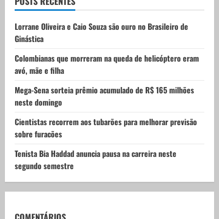
POSTS RECENTES
a
t
Lorrane Oliveira e Caio Souza são ouro no Brasileiro de
Ginástica
i
Colombianas que morreram na queda de helicóptero eram
o
avó, mãe e filha
n
Mega-Sena sorteia prêmio acumulado de R$ 165 milhões
neste domingo
Cientistas recorrem aos tubarões para melhorar previsão
sobre furacões
Tenista Bia Haddad anuncia pausa na carreira neste
segundo semestre
COMENTÁRIOS