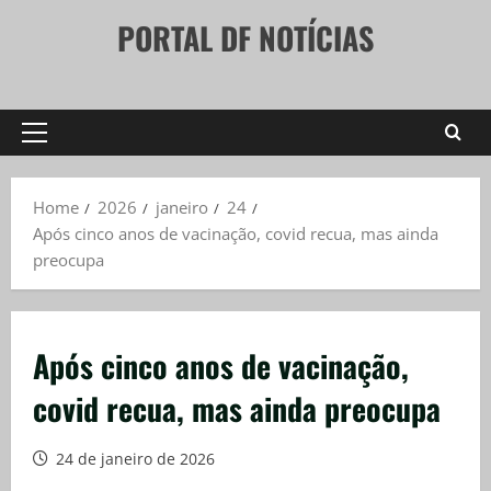
Skip
PORTAL DF NOTÍCIAS
to
content
Primary
Menu
Home
2026
janeiro
24
Após cinco anos de vacinação, covid recua, mas ainda
preocupa
Após cinco anos de vacinação,
covid recua, mas ainda preocupa
24 de janeiro de 2026