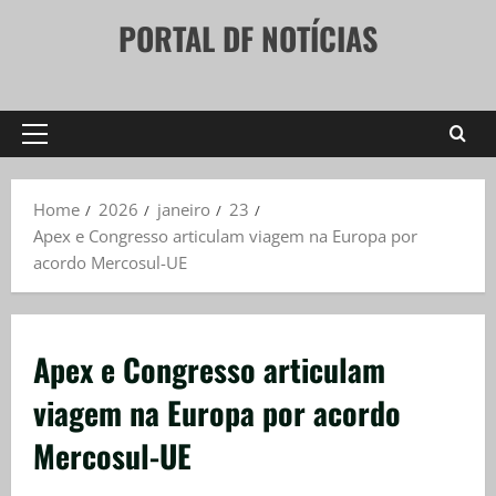
Skip
PORTAL DF NOTÍCIAS
to
content
Primary
Menu
Home
2026
janeiro
23
Apex e Congresso articulam viagem na Europa por
acordo Mercosul-UE
Apex e Congresso articulam
viagem na Europa por acordo
Mercosul-UE