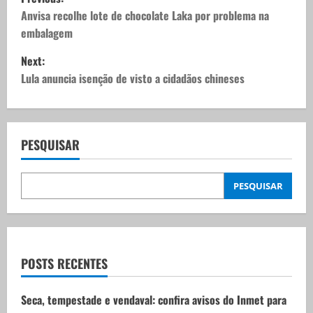
o
Anvisa recolhe lote de chocolate Laka por problema na
embalagem
s
Next:
t
Lula anuncia isenção de visto a cidadãos chineses
n
a
PESQUISAR
v
PESQUISAR
i
g
a
POSTS RECENTES
t
Seca, tempestade e vendaval: confira avisos do Inmet para