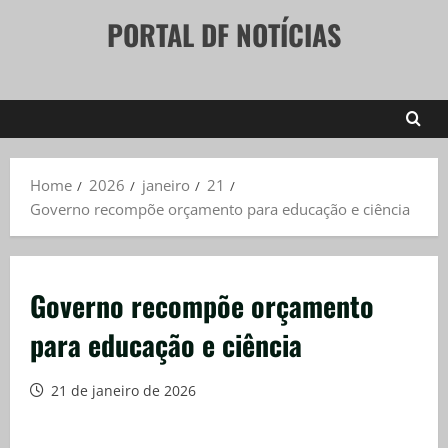
Skip
PORTAL DF NOTÍCIAS
to
content
Home
2026
janeiro
21
Governo recompõe orçamento para educação e ciência
Governo recompõe orçamento
para educação e ciência
21 de janeiro de 2026