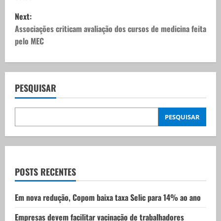
s
Next:
t
Associações criticam avaliação dos cursos de medicina feita
pelo MEC
n
a
v
PESQUISAR
i
PESQUISAR
g
a
t
POSTS RECENTES
i
Em nova redução, Copom baixa taxa Selic para 14% ao ano
o
Empresas devem facilitar vacinação de trabalhadores