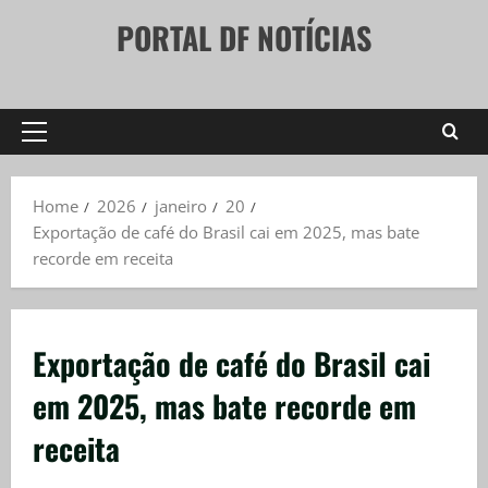
Skip
PORTAL DF NOTÍCIAS
to
content
Primary
Menu
Home
2026
janeiro
20
Exportação de café do Brasil cai em 2025, mas bate
recorde em receita
Exportação de café do Brasil cai
em 2025, mas bate recorde em
receita