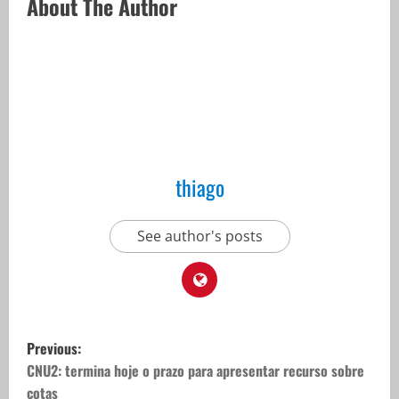
About The Author
thiago
See author's posts
P
Previous:
o
CNU2: termina hoje o prazo para apresentar recurso sobre
cotas