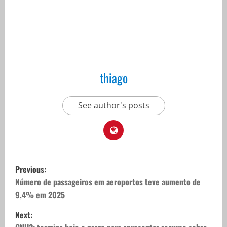
thiago
See author's posts
P
Previous:
o
Número de passageiros em aeroportos teve aumento de
9,4% em 2025
s
Next: