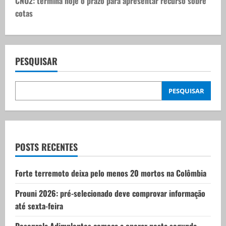
t
CNU2: termina hoje o prazo para apresentar recurso sobre
cotas
n
a
v
PESQUISAR
i
PESQUISAR
g
a
t
POSTS RECENTES
i
Forte terremoto deixa pelo menos 20 mortos na Colômbia
o
Prouni 2026: pré-selecionado deve comprovar informação
até sexta-feira
n
Desenrola Adimplentes começa a operar nesta segunda-