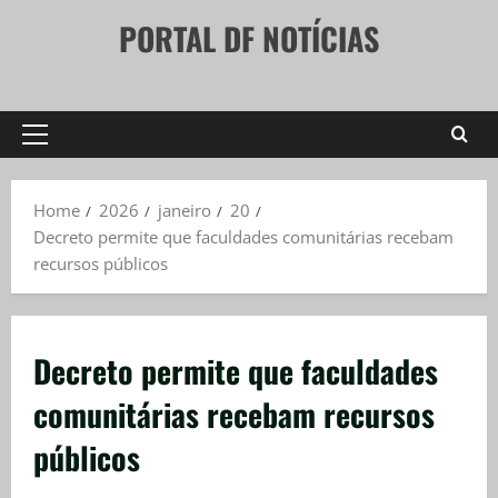
Skip
PORTAL DF NOTÍCIAS
to
content
Primary
Menu
Home
2026
janeiro
20
Decreto permite que faculdades comunitárias recebam
recursos públicos
Decreto permite que faculdades
comunitárias recebam recursos
públicos