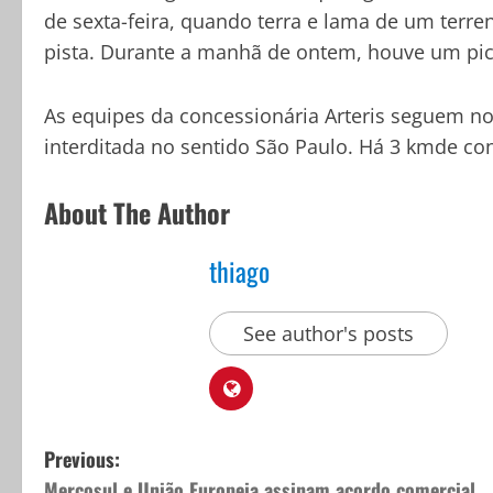
de sexta-feira, quando terra e lama de um terr
pista. Durante a manhã de ontem, houve um pi
As equipes da concessionária Arteris seguem no l
interditada no sentido São Paulo. Há 3 kmde c
About The Author
thiago
See author's posts
P
Previous:
Mercosul e União Europeia assinam acordo comercial