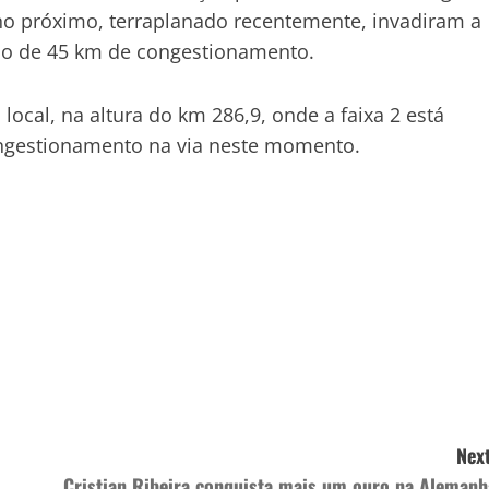
eno próximo, terraplanado recentemente, invadiram a
co de 45 km de congestionamento.
ocal, na altura do km 286,9, onde a faixa 2 está
ongestionamento na via neste momento.
Next
Cristian Ribeira conquista mais um ouro na Alemanh