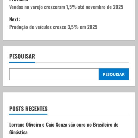
o
Vendas no varejo cresceram 1,5% até novembro de 2025
Next:
s
Produção de veículos cresce 3,5% em 2025
t
n
PESQUISAR
a
v
PESQUISAR
i
g
POSTS RECENTES
a
t
Lorrane Oliveira e Caio Souza são ouro no Brasileiro de
Ginástica