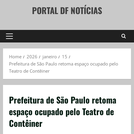
Skip
PORTAL DF NOTÍCIAS
to
content
Primary
Menu
Home
2026
janeiro
15
Prefeitura de São Paulo retoma espaço ocupado pelo
Teatro de Contêiner
Prefeitura de São Paulo retoma
espaço ocupado pelo Teatro de
Contêiner